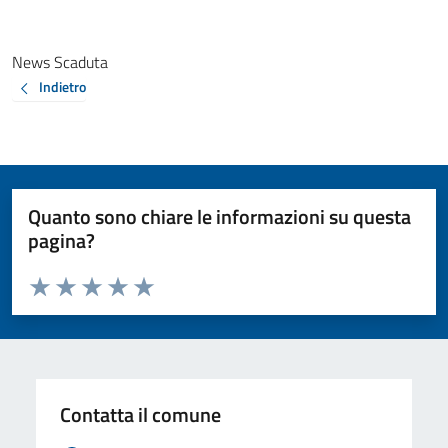
News Scaduta
Indietro
Quanto sono chiare le informazioni su questa
pagina?
Valuta da 1 a 5 stelle la pagina
Valuta 1 stelle su 5
Valuta 2 stelle su 5
Valuta 3 stelle su 5
Valuta 4 stelle su 5
Valuta 5 stelle su 5
Contatta il comune