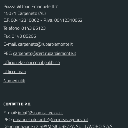
Piazza Vittorio Emanuele II 7
15071 Carpeneto (AL)
C.F. 00412310062 - P.Iva: 00412310062
Telefono:
0143 85123
Fax: 0143 85266
E-mail:
PEC:
Ufficio relazioni con il pubblico
Uffici e orari
Numeri utili
CONTATTI D.P.O.
E-mail:
PEC:
Denominazione : 2 SPAM SICUREZZA SUL LAVORO S.A.S.