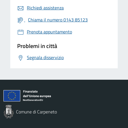
Richiedi assistenza
Chiama il numero 0143 85123
Prenota appuntamento
Problemi in città
Segnala disservizio
Comune di Carpeneto