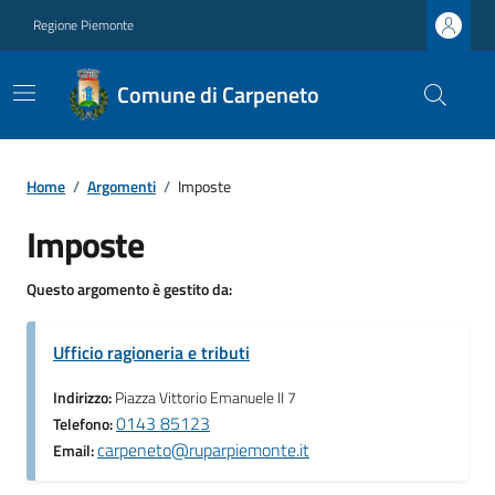
Regione Piemonte
Comune di Carpeneto
Home
/
Argomenti
/
Imposte
Imposte
Questo argomento è gestito da:
Ufficio ragioneria e tributi
Indirizzo:
Piazza Vittorio Emanuele II 7
0143 85123
Telefono:
carpeneto@ruparpiemonte.it
Email: