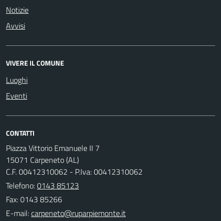
Notizie
Avvisi
VIVERE IL COMUNE
Luoghi
Eventi
CONTATTI
Piazza Vittorio Emanuele II 7
15071 Carpeneto (AL)
C.F. 00412310062 - P.Iva: 00412310062
Telefono:
0143 85123
Fax: 0143 85266
E-mail: