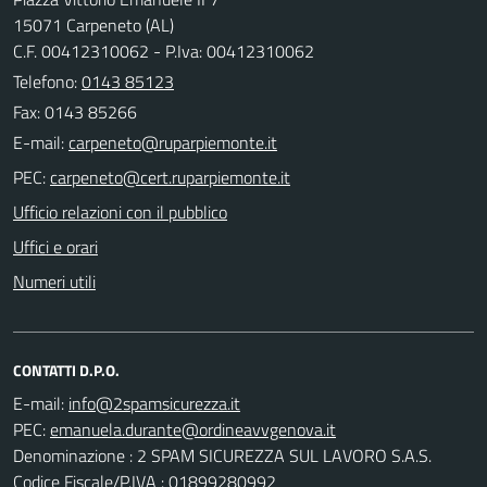
15071 Carpeneto (AL)
C.F. 00412310062 - P.Iva: 00412310062
Telefono:
0143 85123
Fax: 0143 85266
E-mail:
PEC:
Ufficio relazioni con il pubblico
Uffici e orari
Numeri utili
CONTATTI D.P.O.
E-mail:
PEC:
Denominazione : 2 SPAM SICUREZZA SUL LAVORO S.A.S.
Codice Fiscale/P.IVA : 01899280992