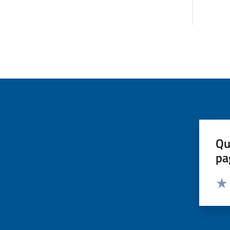
Qu
pa
Valut
Valu