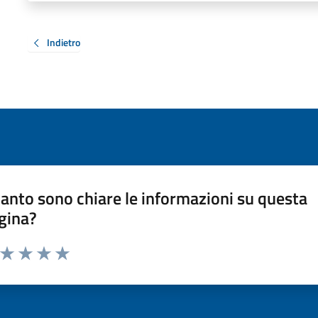
Indietro
anto sono chiare le informazioni su questa
gina?
a da 1 a 5 stelle la pagina
ta 1 stelle su 5
Valuta 2 stelle su 5
Valuta 3 stelle su 5
Valuta 4 stelle su 5
Valuta 5 stelle su 5