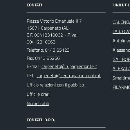
CONTATTI
LINK UTIL
Piazza Vittorio Emanuele II 7
CALENDA
15071 Carpeneto (AL)
I.A.T. O
C.F. 00412310062 - P.Iva:
Autoline
00412310062
Telefono:
0143 85123
Alessand
Fax: 0143 85266
GAL BO
E-mail:
ALEXALA 
PEC:
Smaltime
Ufficio relazioni con il pubblico
FILARM
Uffici e orari
Numeri utili
CONTATTI D.P.O.