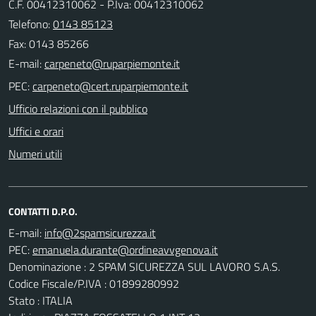
C.F. 00412310062 - P.Iva: 00412310062
Telefono:
0143 85123
Fax: 0143 85266
E-mail:
PEC:
Ufficio relazioni con il pubblico
Uffici e orari
Numeri utili
CONTATTI D.P.O.
E-mail:
PEC:
Denominazione : 2 SPAM SICUREZZA SUL LAVORO S.A.S.
Codice Fiscale/P.IVA : 01899280992
Stato : ITALIA