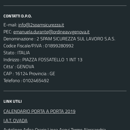
CONTATTI D.P.O.
E-mail:
PEC:
Denominazione : 2 SPAM SICUREZZA SUL LAVORO S.A.S.
Codice Fiscale/P.IVA : 01899280992
Stato : ITALIA
Indirizzo : PIAZZA FOSSATELLO 1 INT 13
Citta' : GENOVA
CAP : 16124 Provincia : GE
Telefono : 0102465492
LINK UTILI
CALENDARIO PORTA A PORTA 2019
I.A.T. OVADA
Autolinee Arfea Orario Linea Acqui Terme Alessandria