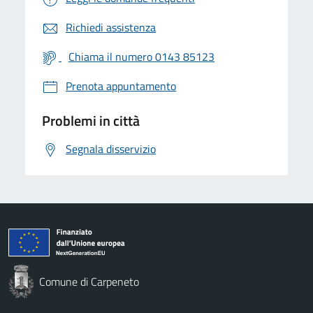
Richiedi assistenza
Chiama il numero 0143 85123
Prenota appuntamento
Problemi in città
Segnala disservizio
Comune di Carpeneto